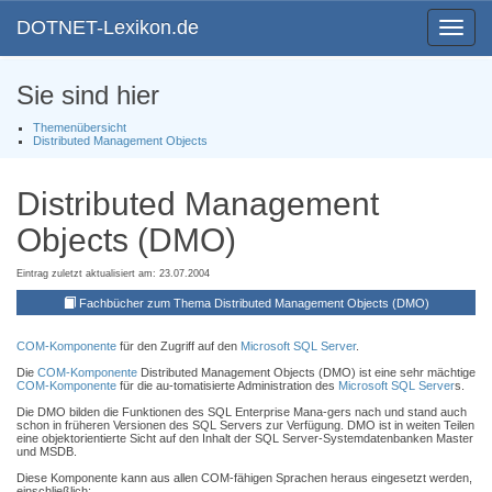
DOTNET-Lexikon.de
Toggle
navigat
Sie sind hier
Themenübersicht
Distributed Management Objects
Distributed Management
Objects (DMO)
Eintrag zuletzt aktualisiert am: 23.07.2004
Fachbücher zum Thema Distributed Management Objects (DMO)
COM-Komponente
für den Zugriff auf den
Microsoft SQL Server
.
Die
COM-Komponente
Distributed Management Objects (DMO) ist eine sehr mächtige
COM-Komponente
für die au-tomatisierte Administration des
Microsoft SQL Server
s.
Die DMO bilden die Funktionen des SQL Enterprise Mana-gers nach und stand auch
schon in früheren Versionen des SQL Servers zur Verfügung. DMO ist in weiten Teilen
eine objektorientierte Sicht auf den Inhalt der SQL Server-Systemdatenbanken Master
und MSDB.
Diese Komponente kann aus allen COM-fähigen Sprachen heraus eingesetzt werden,
einschließlich: