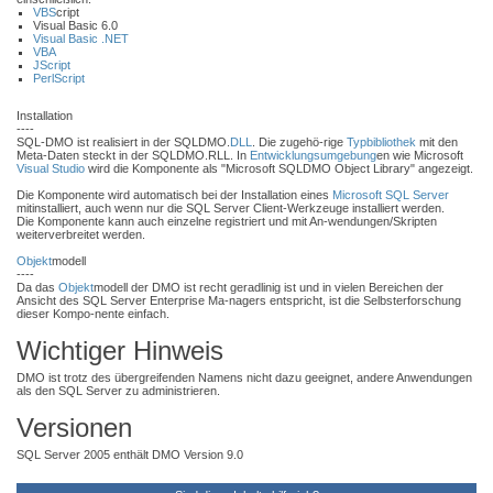
VBS
cript
Visual Basic 6.0
Visual Basic .NET
VBA
JScript
PerlScript
Installation
----
SQL-DMO ist realisiert in der SQLDMO.
DLL
. Die zugehö-rige
Typbibliothek
mit den
Meta-Daten steckt in der SQLDMO.RLL. In
Entwicklungsumgebung
en wie Microsoft
Visual Studio
wird die Komponente als "Microsoft SQLDMO Object Library" angezeigt.
Die Komponente wird automatisch bei der Installation eines
Microsoft SQL Server
mitinstalliert, auch wenn nur die SQL Server Client-Werkzeuge installiert werden.
Die Komponente kann auch einzelne registriert und mit An-wendungen/Skripten
weiterverbreitet werden.
Objekt
modell
----
Da das
Objekt
modell der DMO ist recht geradlinig ist und in vielen Bereichen der
Ansicht des SQL Server Enterprise Ma-nagers entspricht, ist die Selbsterforschung
dieser Kompo-nente einfach.
Wichtiger Hinweis
DMO ist trotz des übergreifenden Namens nicht dazu geeignet, andere Anwendungen
als den SQL Server zu administrieren.
Versionen
SQL Server 2005 enthält DMO Version 9.0