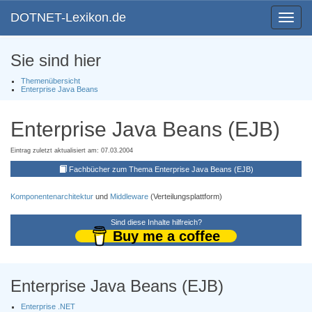
DOTNET-Lexikon.de
Toggle
navigat
Sie sind hier
Themenübersicht
Enterprise Java Beans
Enterprise Java Beans (EJB)
Eintrag zuletzt aktualisiert am: 07.03.2004
Fachbücher zum Thema Enterprise Java Beans (EJB)
Komponentenarchitektur
und
Middleware
(Verteilungsplattform)
Sind diese Inhalte hilfreich?
Buy me a coffee
Enterprise Java Beans (EJB)
Enterprise .NET