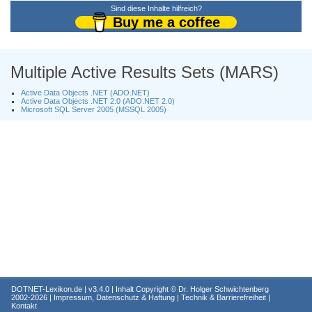
Sind diese Inhalte hilfreich?
Buy me a coffee
Multiple Active Results Sets (MARS)
Active Data Objects .NET (ADO.NET)
Active Data Objects .NET 2.0 (ADO.NET 2.0)
Microsoft SQL Server 2005 (MSSQL 2005)
DOTNET-Lexikon.de
| v3.4.0 | Inhalt Copyright ©
Dr. Holger Schwichtenberg
2002-2026 |
Impressum, Datenschutz & Haftung
|
Technik & Barrierefreiheit
|
Kontakt