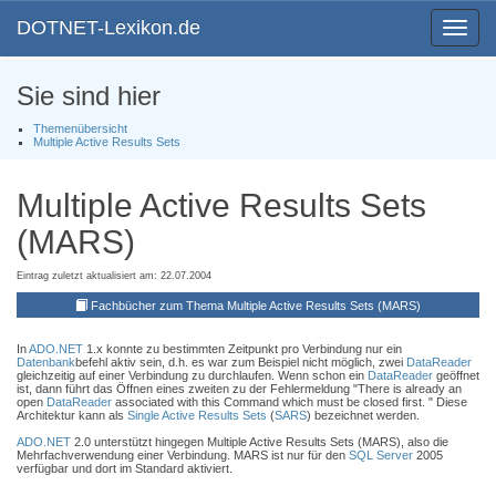
DOTNET-Lexikon.de
Toggle
navigat
Sie sind hier
Themenübersicht
Multiple Active Results Sets
Multiple Active Results Sets
(MARS)
Eintrag zuletzt aktualisiert am: 22.07.2004
Fachbücher zum Thema Multiple Active Results Sets (MARS)
In
ADO
.NET
1.x konnte zu bestimmten Zeitpunkt pro Verbindung nur ein
Datenbank
befehl aktiv sein, d.h. es war zum Beispiel nicht möglich, zwei
DataReader
gleichzeitig auf einer Verbindung zu durchlaufen. Wenn schon ein
DataReader
geöffnet
ist, dann führt das Öffnen eines zweiten zu der Fehlermeldung "There is already an
open
DataReader
associated with this Command which must be closed first. " Diese
Architektur kann als
Single Active Results Sets
(
SARS
) bezeichnet werden.
ADO
.NET
2.0 unterstützt hingegen Multiple Active Results Sets (MARS), also die
Mehrfachverwendung einer Verbindung. MARS ist nur für den
SQL Server
2005
verfügbar und dort im Standard aktiviert.