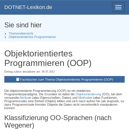
DOTNET-Lexikon.de
Toggle
navigat
Sie sind hier
Themenübersicht
Objektorientiertes Programmieren
Objektorientiertes
Programmieren (OOP)
Eintrag zuletzt aktualisiert am: 05.07.2017
Fachbücher zum Thema Objektorientiertes Programmieren (OOP)
Die objektorientierte Programmierung (OOP) ist ein etabliertes
Programmierparadigma. Die Grundiee ist dabei die
Objektorientierung
(OO), bei dem
verwandte
Attribut
e (alias Eigenschaften, Daten) und
Methode
n (alias Funktionen,
Programmcode) eine Einheit (Objekt) bilden und sich nach außen hin (ab-)kapseln, so
dass Programmciode fremder Objekte die Daten nicht versehentlich manipulieren
können.
Klassifizierung OO-Sprachen (nach
Wegener)