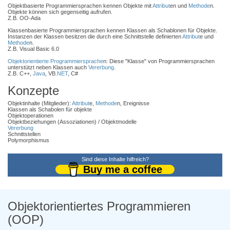
Objektbasierte Programmiersprachen kennen Objekte mit
Attribut
en und
Methode
n.
Objekte können sich gegenseitig aufrufen.
Z.B. OO-Ada
Klassenbasierte Programmiersprachen kennen Klassen als Schablonen für Objekte.
Instanzen der Klassen besitzen die durch eine Schnittstelle definierten
Attribut
e und
Methode
n.
Z.B. Visual Basic 6.0
Objektorientierte Programmiersprache
n: Diese "Klasse" von Programmiersprachen
unterstützt neben Klassen auch
Vererbung
.
Z.B. C++,
Java
, VB
.NET
, C#
Konzepte
Objektinhalte (Mitglieder):
Attribut
e,
Methode
n, Ereignisse
Klassen als Schabolen für objekte
Objektoperationen
Objektbeziehungen (Assoziationen) / Objektmodelle
Vererbung
Schnittstellen
Polymorphismus
Sind diese Inhalte hilfreich?
Buy me a coffee
Objektorientiertes Programmieren
(OOP)