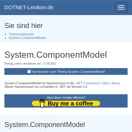
DOTNET-Lexikon.de
Toggle
navigat
Sie sind hier
Themenübersicht
System.ComponentModel
System.ComponentModel
Eintrag zuletzt aktualisiert am: 17.09.2011
Fachbücher zum Thema System.ComponentModel
System.ComponentModel ist Namensraum in der
.NET Framework Class Library
.
Dieser Namensraum ist vorhanden in .NET ab Version 1.0
Sind diese Inhalte hilfreich?
Buy me a coffee
System.ComponentModel