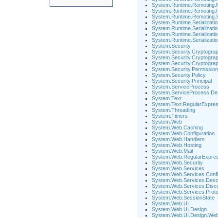
System.Runtime.Remoting.
System.Runtime.Remoting.
System.Runtime.Remoting.
System.Runtime.Serializatio
System.Runtime.Serializati
System.Runtime.Serializati
System.Runtime.Serializati
System.Security
System.Security.Cryptogra
System.Security.Cryptograp
System.Security.Cryptogra
System.Security.Permissio
System.Security.Policy
System.Security.Principal
System.ServiceProcess
System.ServiceProcess.De
System.Text
System.Text.RegularExpres
System.Threading
System.Timers
System.Web
System.Web.Caching
System.Web.Configuration
System.Web.Handlers
System.Web.Hosting
System.Web.Mail
System.Web.RegularExpres
System.Web.Security
System.Web.Services
System.Web.Services.Confi
System.Web.Services.Descr
System.Web.Services.Disc
System.Web.Services.Proto
System.Web.SessionState
System.Web.UI
System.Web.UI.Design
System.Web.UI.Design.Web