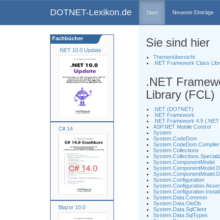
DOTNET-Lexikon.de
Start
Neueste Einträge
Fachbücher
Sie sind hier
.NET 10.0 Update
Themenübersicht
.NET Framework Class Libr
.NET Framewo
Library (FCL)
.NET (DOTNET)
.NET Framework
.NET Framework 4.5 (.NET 
ASP.NET Mobile Control
C# 14
System
System.CodeDom
System.CodeDom.Compiler
System.Collections
System.Collections.Speciali
System.ComponentModel
System.ComponentModel.D
System.ComponentModel.Des
System.Configuration
System.Configuration.Asse
System.Configuration.Install
System.Data.Common
System.Data.OleDb
Blazor 10.0
System.Data.SqlClient
System.Data.SqlTypes