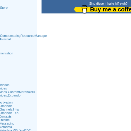
Sind diese Inhalte hilfreich?
Store
Buy me a coff
D
s.CompensatingResourceManager
Internal
mentation
ervices
vices
rvices.CustomMarshalers
vices.Expando
ctivation
Channels
hannels.Http
Channels.Tcp
Contexts
ifetime
Messaging
Metadata
.Metadata.W3cXsd2001