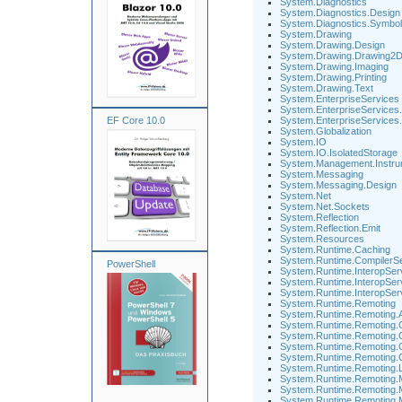
System.Diagnostics
System.Diagnostics.Design
System.Diagnostics.Symbol
System.Drawing
System.Drawing.Design
System.Drawing.Drawing2
System.Drawing.Imaging
System.Drawing.Printing
System.Drawing.Text
System.EnterpriseServices
System.EnterpriseService
EF Core 10.0
System.EnterpriseServices.
System.Globalization
System.IO
System.IO.IsolatedStorage
System.Management.Instru
System.Messaging
System.Messaging.Design
System.Net
System.Net.Sockets
System.Reflection
System.Reflection.Emit
System.Resources
System.Runtime.Caching
System.Runtime.CompilerS
PowerShell
System.Runtime.InteropSer
System.Runtime.InteropSe
System.Runtime.InteropSer
System.Runtime.Remoting
System.Runtime.Remoting.A
System.Runtime.Remoting.
System.Runtime.Remoting.C
System.Runtime.Remoting.
System.Runtime.Remoting.
System.Runtime.Remoting.L
System.Runtime.Remoting.
System.Runtime.Remoting.
System.Runtime.Remoting