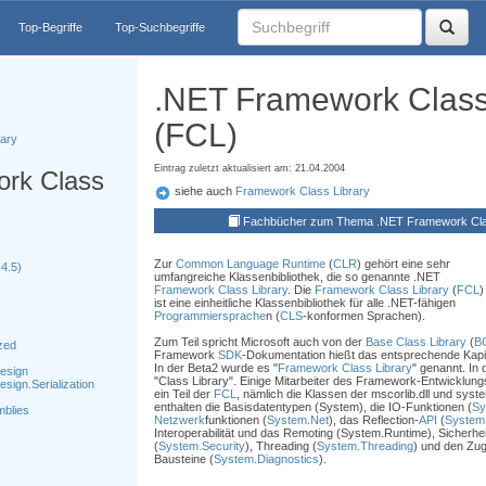
Top-Begriffe
Top-Suchbegriffe
.NET Framework Class
(FCL)
ary
Eintrag zuletzt aktualisiert am: 21.04.2004
rk Class
siehe auch
Framework Class Library
Fachbücher zum Thema .NET Framework Clas
Zur
Common Language Runtime
(
CLR
) gehört eine sehr
4.5)
umfangreiche Klassenbibliothek, die so genannte .NET
Framework Class Library
. Die
Framework Class Library
(
FCL
)
ist eine einheitliche Klassenbibliothek für alle .NET-fähigen
Programmiersprache
n (
CLS
-konformen Sprachen).
Zum Teil spricht Microsoft auch von der
Base Class Library
(
B
zed
Framework
SDK
-Dokumentation hießt das entsprechende Kapit
In der Beta2 wurde es "
Framework Class Library
" genannt. In
esign
"Class Library". Einige Mitarbeiter des Framework-Entwicklu
ign.Serialization
ein Teil der
FCL
, nämlich die Klassen der mscorlib.dll und syst
enthalten die Basisdatentypen (System), die IO-Funktionen (
Sy
mblies
Netzwerk
funktionen (
System.Net
), das Reflection-
API
(
System.
Interoperabilität und das Remoting (System.Runtime), Sicherhei
(
System.Security
), Threading (
System.Threading
) und den Zug
Bausteine (
System.Diagnostics
).