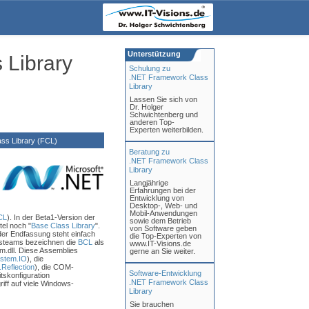
Unterstützung
 Library
Schulung zu
.NET Framework Class
Library
Lassen Sie sich von
Dr. Holger
Schwichtenberg und
anderen Top-
Experten weiterbilden.
s Library (FCL)
Beratung zu
.NET Framework Class
Library
Langjährige
Erfahrungen bei der
Entwicklung von
Desktop-, Web- und
Mobil-Anwendungen
CL
). In der Beta1-Version der
sowie dem Betrieb
el noch "
Base Class Library
".
von Software geben
 der Endfassung steht einfach
die Top-Experten von
ngsteams bezeichnen die
BCL
als
www.IT-Visions.de
em.dll. Diese Assemblies
gerne an Sie weiter.
stem.IO
), die
Reflection
), die COM-
Software-Entwicklung
tskonfiguration
.NET Framework Class
riff auf viele Windows-
Library
Sie brauchen