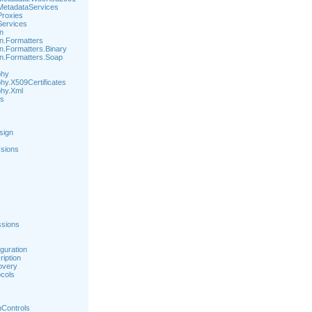
MetadataServices
Proxies
Services
n
on.Formatters
on.Formatters.Binary
on.Formatters.Soap
phy
hy.X509Certificates
phy.Xml
ns
sign
sions
sions
guration
iption
overy
cols
Controls