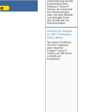
Unterstützung bei der
Entwicklung Ihrer
Software? www.IT-
ee
Visions.de entwickelt
Ihre Anwendungen
oder einzelne Module
und übergibt Ihnen
den Quellcode mit
Dokumentation.
Technischer Support
zu .NET Framework
Class Library
Sie haben Probleme
mit Ihrer Software
oder einzelne
Fragen? www.IT-
Visions.de hilft Ihnen
schnell und
kompetent.