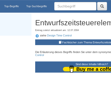
Top-Begriffe
Top-Suchbegriffe
Entwurfszeitsteuerele
Eintrag zuletzt aktualisiert am: 12.07.2004
siehe
Design Time Control
Fachbücher zum Thema Entwurfszeitst
Die Erläuterung dieses Begriffs finden Sie unter dem synonyme
Control
Sind diese Inhalte hilfreich?
Buy me a coff