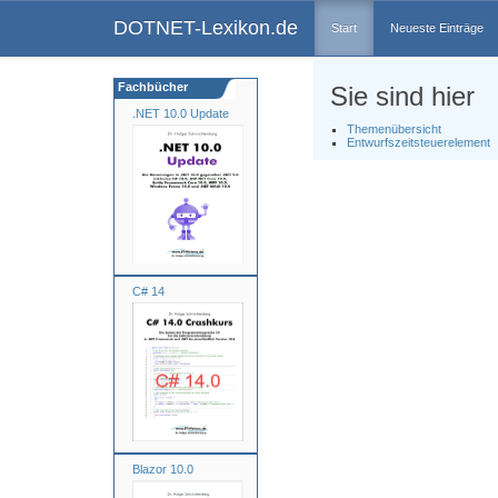
DOTNET-Lexikon.de
Start
Neueste Einträge
Fachbücher
Sie sind hier
.NET 10.0 Update
Themenübersicht
Entwurfszeitsteuerelement
C# 14
Blazor 10.0