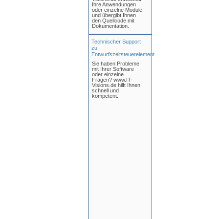
Ihre Anwendungen
oder einzelne Module
und übergibt Ihnen
den Quellcode mit
Dokumentation.
Technischer Support
zu
Entwurfszeitsteuerelement
Sie haben Probleme
mit Ihrer Software
oder einzelne
Fragen? www.IT-
Visions.de hilft Ihnen
schnell und
kompetent.