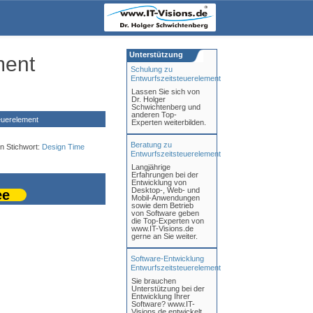
Unterstützung
ment
Schulung zu
Entwurfszeitsteuerelement
Lassen Sie sich von
Dr. Holger
Schwichtenberg und
anderen Top-
euerelement
Experten weiterbilden.
Beratung zu
n Stichwort:
Design Time
Entwurfszeitsteuerelement
Langjährige
Erfahrungen bei der
Entwicklung von
Desktop-, Web- und
ee
Mobil-Anwendungen
sowie dem Betrieb
von Software geben
die Top-Experten von
www.IT-Visions.de
gerne an Sie weiter.
Software-Entwicklung
Entwurfszeitsteuerelement
Sie brauchen
Unterstützung bei der
Entwicklung Ihrer
Software? www.IT-
Visions.de entwickelt