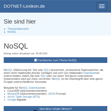
DOTNET-Lexikon.de
Toggle
navigat
Sie sind hier
Themenübersicht
NoSQL
NoSQL
Eintrag zuletzt aktualisiert am: 05.08.2014
Fachbücher zum Thema NoSQL
No
SQL
(Abkürzung für: Not only
SQL
) bezeichnet „strukturierte Datenspeicher, die
einen nicht-relationalen Ansatz verfolgen und sich von relationalen
Datenbank
en
unterscheiden, indem Sie kein
SQL
oder nur einen Teil davon unterstützen.
Insbesondere wird auf Joins verzichtet. No
SQL
ist ein Oberbegriff über eine ganze
Gruppe unterschiedlicher Konzepte.
Beispiele für No
SQL
-
Datenbank
en:
CouchDB (dokumentenorientiert)
MongoDB
(dokumentenorientiert,
JSON
-Format)
Azure Table Storage
(
ATS
)
Google
Bigtable
Sind diese Inhalte hilfreich?