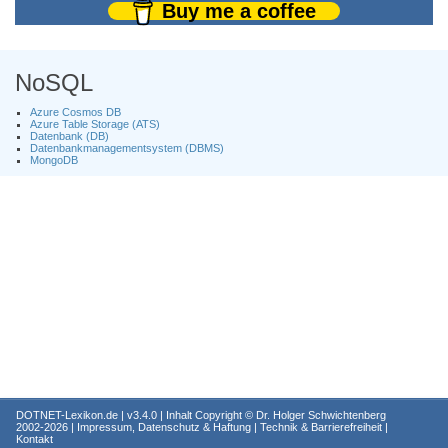
Buy me a coffee
NoSQL
Azure Cosmos DB
Azure Table Storage (ATS)
Datenbank (DB)
Datenbankmanagementsystem (DBMS)
MongoDB
DOTNET-Lexikon.de
| v3.4.0 | Inhalt Copyright ©
Dr. Holger Schwichtenberg
2002-2026 |
Impressum, Datenschutz & Haftung
|
Technik & Barrierefreiheit
|
Kontakt