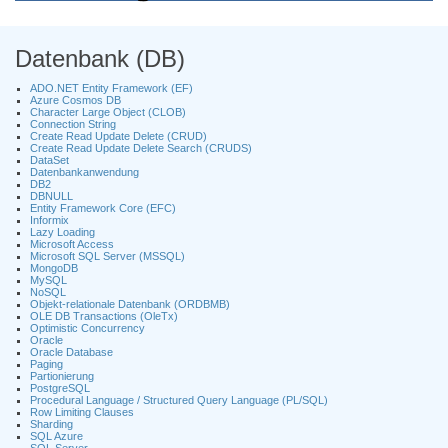
Datenbank (DB)
ADO.NET Entity Framework (EF)
Azure Cosmos DB
Character Large Object (CLOB)
Connection String
Create Read Update Delete (CRUD)
Create Read Update Delete Search (CRUDS)
DataSet
Datenbankanwendung
DB2
DBNULL
Entity Framework Core (EFC)
Informix
Lazy Loading
Microsoft Access
Microsoft SQL Server (MSSQL)
MongoDB
MySQL
NoSQL
Objekt-relationale Datenbank (ORDBMB)
OLE DB Transactions (OleTx)
Optimistic Concurrency
Oracle
Oracle Database
Paging
Partionierung
PostgreSQL
Procedural Language / Structured Query Language (PL/SQL)
Row Limiting Clauses
Sharding
SQL Azure