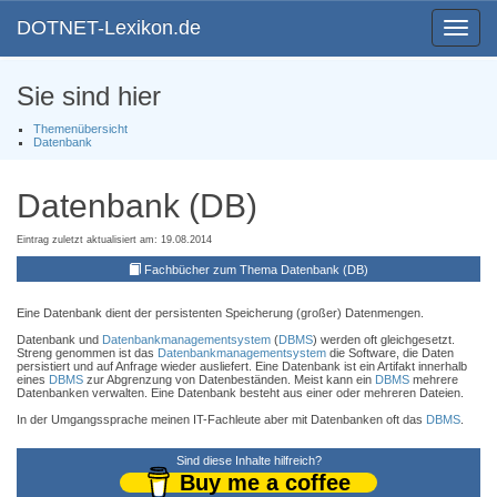
DOTNET-Lexikon.de
Toggle
navigat
Sie sind hier
Themenübersicht
Datenbank
Datenbank (DB)
Eintrag zuletzt aktualisiert am: 19.08.2014
Fachbücher zum Thema Datenbank (DB)
Eine Datenbank dient der persistenten Speicherung (großer) Datenmengen.
Datenbank und
Datenbankmanagementsystem
(
DBMS
) werden oft gleichgesetzt.
Streng genommen ist das
Datenbankmanagementsystem
die Software, die Daten
persistiert und auf Anfrage wieder ausliefert. Eine Datenbank ist ein Artifakt innerhalb
eines
DBMS
zur Abgrenzung von Datenbeständen. Meist kann ein
DBMS
mehrere
Datenbanken verwalten. Eine Datenbank besteht aus einer oder mehreren Dateien.
In der Umgangssprache meinen IT-Fachleute aber mit Datenbanken oft das
DBMS
.
Sind diese Inhalte hilfreich?
Buy me a coffee