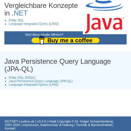
Vergleichbare Konzepte
in
.NET
Entity SQL
Language Integrated Query
(
LINQ
)
Sind diese Inhalte hilfreich?
Buy me a coffee
Java Persistence Query Language
(JPA-QL)
Entity SQL (ESQL)
Java Persistence Query Language (JPA-QL)
Language Integrated Query (LINQ)
DOTNET-Lexikon.de
| v3.4.0 | Inhalt Copyright ©
Dr. Holger Schwichtenberg
2002-2026 |
Impressum, Datenschutz & Haftung
|
Technik & Barrierefreiheit
|
Kontakt