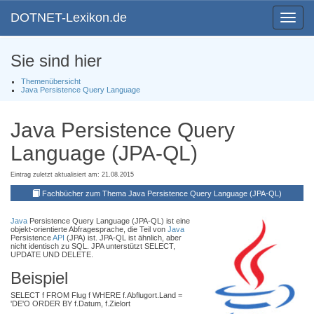
DOTNET-Lexikon.de
Toggle
navigat
Sie sind hier
Themenübersicht
Java Persistence Query Language
Java Persistence Query
Language (JPA-QL)
Eintrag zuletzt aktualisiert am: 21.08.2015
Fachbücher zum Thema Java Persistence Query Language (JPA-QL)
Java
Persistence Query Language (JPA-QL) ist eine
objekt-orientierte Abfragesprache, die Teil von
Java
Persistence
API
(JPA) ist. JPA-QL ist ähnlich, aber
nicht identisch zu SQL. JPA unterstützt SELECT,
UPDATE UND DELETE.
Beispiel
SELECT f FROM Flug f WHERE f.Abflugort.Land =
'DE'O ORDER BY f.Datum, f.Zielort