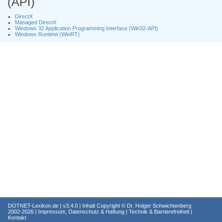
(API)
DirectX
Managed DirectX
Windows 32 Application Programming Interface (Win32-API)
Windows Runtime (WinRT)
DOTNET-Lexikon.de
| v3.4.0 | Inhalt Copyright ©
Dr. Holger Schwichtenberg
2002-2026 |
Impressum, Datenschutz & Haftung
|
Technik & Barrierefreiheit
|
Kontakt