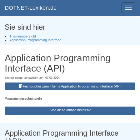
DOTNET-Lexikon.de
Toggle
navigat
Sie sind hier
Themenübersicht
Application Programming Interface
Application Programming
Interface (API)
Eintrag zuletzt aktualisiert am: 07.03.2004
Fachbücher zum Thema Application Programming Interface (API)
Programmierschnittstelle
Sind diese Inhalte hilfreich?
Application Programming Interface