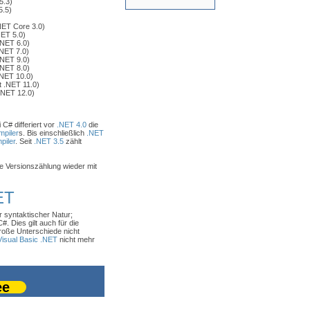
5.3)
5.5)
NET Core 3.0)
ET 5.0)
.NET 6.0)
NET 7.0)
.NET 9.0)
.NET 8.0)
.NET 10.0)
 .NET 11.0)
.NET 12.0)
 C# differiert vor
.NET 4.0
die
piler
s. Bis einschließlich
.NET
piler
. Seit
.NET 3.5
zählt
ie Versionszählung wieder mit
ET
 syntaktischer Natur;
#. Dies gilt auch für die
roße Unterschiede nicht
Visual Basic .NET
nicht mehr
ee