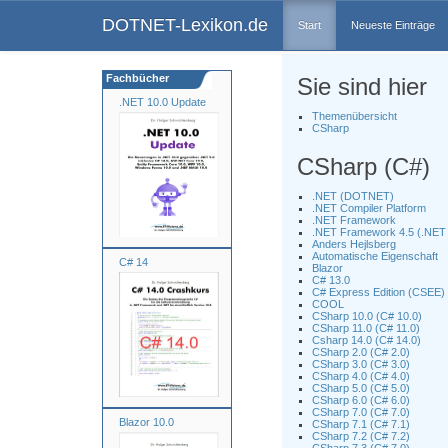
DOTNET-Lexikon.de
Start
Neueste Einträge
Fachbücher
Sie sind hier
.NET 10.0 Update
Themenübersicht
CSharp
CSharp (C#)
.NET (DOTNET)
.NET Compiler Platform
.NET Framework
.NET Framework 4.5 (.NET 
Anders Hejlsberg
Automatische Eigenschaft
C# 14
Blazor
C# 13.0
C# Express Edition (CSEE)
COOL
CSharp 10.0 (C# 10.0)
CSharp 11.0 (C# 11.0)
Csharp 14.0 (C# 14.0)
CSharp 2.0 (C# 2.0)
CSharp 3.0 (C# 3.0)
CSharp 4.0 (C# 4.0)
CSharp 5.0 (C# 5.0)
CSharp 6.0 (C# 6.0)
CSharp 7.0 (C# 7.0)
Blazor 10.0
CSharp 7.1 (C# 7.1)
CSharp 7.2 (C# 7.2)