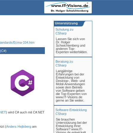
Unterstützung
Schulung zu
CSharp
Lassen Sie sich von
Dr. Holger
/standards/Ecma-334.htm
Schwichtenberg und
anderen Top-
(C#)
Experten weiterbilden.
Beratung zu
CSharp
Langjährige
Erfahrungen bei der
Entwicklung von
Desktop-, Web- und
Mobil-Anwendungen
sowie dem Betrieb
von Software geben
die Top-Experten von
www.IT-Visions.de
gerne an Sie weiter.
Software-Entwicklung
.NET
) wird C# auch mit C#.NET
CSharp
Sie brauchen
Unterstützung bei der
Entwicklung Ihrer
zt (
Anders Hejlsberg
am
Software? www.IT-
Visions.de entwickelt