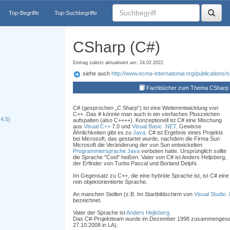
Top-Begriffe
Top-Suchbegriffe
CSharp (C#)
Eintrag zuletzt aktualisiert am: 24.02.2022
siehe auch
http://www.ecma-international.org/publications
Fachbücher zum Thema CSharp 
C# (gesprochen „C Sharp“) ist eine Weiterentwicklung von
C++. Das # könnte man auch in ein vierfaches Pluszeichen
4.5)
aufspalten (also C++++). Konzeptionell ist C# eine Mischung
aus
Visual C++
7.0 und
Visual Basic .NET
. Gewisse
Ähnlichkeiten gibt es zu
Java
. C# ist Ergebnis eines Projekts
bei Microsoft, das gestartet wurde, nachdem die Firma Sun
Microsoft die Veränderung der von Sun entwickelten
Programmiersprache
Java
verboten hatte. Ursprünglich sollte
die Sprache "Cool" heißen. Vater von C# ist Anders Heljsberg,
der Erfinder von Turbo Pascal und Borland Delphi.
Im Gegensatz zu C++, die eine hybride Sprache ist, ist C# eine
rein objektorientierte Sprache.
An manchen Stellen (z.B. Im Startbildschirm von
Visual Studio 
bezeichnet.
Vater der Sprache ist
Anders Hejlsberg
.
Das C#-Projektteam wurde im Dezember 1998 zusammengeset
27.10.2008 in LA).