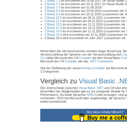
CSharp 7.1
ist erschienen am 14.08.2017 (in Visual Studio 1
CSharp 7.2
ist erschienen am 15.11.2017 (in Visual Studio 1
CSharp 7.3
ist erschienen am 01.05.2018
CSharp 8.0
ist erschienen am 23.09.2019 (zusammen mit .
CSharp 9.0
ist erschienen am 10.11.2020 (zusammen mit .N
CSharp 10.0
ist erschienen am 08.11.2021 (zusammen mit 
CSharp 11.0
ist erschienen am 08.11.2022 (zusammen mit .
CSharp 13.0
ist erschienen am 12.11.2024 (zusammen mit 
CSharp 12.0
ist erschienen am 14.11.2024 (zusammen mit 
CSharp 14.0
ist erschienen am 11.11.2025 (zusammen mit 
CSharp 15.0
wird erscheinen am 10.11.2026 (zusammen mit
CSharp 16.0 wird erscheinen im Jahr 2027 (zusammen mit 
Hinsichtlich der Versionsnummer existiert einige Verwirrung. Bei
Versionszählung der Sprache von der Versionszählung des
Com
3.0
zählte Microsoft den C#-
Compiler
wie den Visual Basic-
Com
Microsoft den C#-
Compiler
wie das
.NET Framework
.
Seit der Einführung der neuen
Roslyn
-
Compiler
hat Microsoft d
1.0 begonnen.
Vergleich zu
Visual Basic .N
Die Unterschiede zwischen
Visual Basic .NET
und C# sind eher
hinsichtlich der Möglichkeiten gibt es nur marginale Vorteile für C
Performance. Da beide Sprachen
MSIL
-Code erzeugen, sind g
vorhanden. 2019 hat Microsoft aber angekündigt, die Sprache
weiterzuentwickeln.
Sind diese Inhalte hilfreich?
Buy me a coff