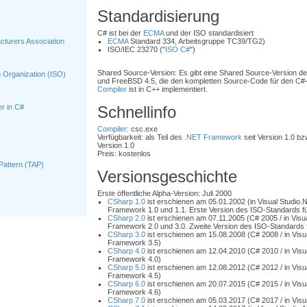
Standardisierung
C# ist bei der
ECMA
und der ISO standardisiert
turers Association
ECMA
Standard 334, Arbeitsgruppe TC39/TG2)
ISO/IEC 23270 ("
ISO C#
")
Shared Source-Version: Es gibt eine Shared Source-Version d
n Organization (ISO)
und FreeBSD 4.5, die den kompletten Source-Code für den C#
Compiler
ist in C++ implementiert.
r in C#
Schnellinfo
Compiler
: csc.exe
Verfügbarkeit: als Teil des
.NET Framework
seit Version 1.0 bzw
Version 1.0
Preis: kostenlos
attern (TAP)
Versionsgeschichte
Erste öffentliche Alpha-Version: Juli 2000
CSharp 1.0
ist erschienen am 05.01.2002 (in Visual Studio
Framework 1.0 und 1.1. Erste Version des ISO-Standards fü
CSharp 2.0
ist erschienen am 07.11.2005 (C# 2005 / in Visu
Framework 2.0 und 3.0. Zweite Version des ISO-Standards f
CSharp 3.0
ist erschienen am 15.08.2008 (C# 2008 / in Visu
Framework 3.5)
CSharp 4.0
ist erschienen am 12.04.2010 (C# 2010 / in Visu
Framework 4.0)
CSharp 5.0
ist erschienen am 12.08.2012 (C# 2012 / in Visu
Framework 4.5)
CSharp 6.0
ist erschienen am 20.07.2015 (C# 2015 / in Visu
Framework 4.6)
CSharp 7.0
ist erschienen am 05.03.2017 (C# 2017 / in Visu