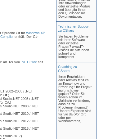
Ihre Anwendungen
oder einzelne Module
und übergibt Ihnen
den Quellcode mit
Dokumentation.
Technischer Support
zu CSharp
er Sprache C# für
Windows XP
Sie haben Probleme
-
Compiler
enthält. Der C#-
mit Ihrer Software
oder einzelne
Fragen? www.IT-
Visions.de hilft Ihnen
schnell und
kompetent.
. als Teil von
.NET Core
seit
Coaching zu
CSharp
Ihren Entwicklern
oder Admins fehlt es
an Know-how und
Erfahrung? Ihr Projekt
läuft nicht wie
.NET 2002+2003 / .NET
geplant? Oder Sie
r C#.)
wollen schon im
al Studio.NET 2005 / .NET
Vorhinein verhindern,
ür C#.)
dass es zu
al Studio.NET 2008 / .NET
Problemen kommt?
Unsere Experten sind
al Studio.NET 2010 / .NET
für Sie da (Vor Ort
oder per
al Studio.NET 2012 / .NET
Webkonferenz)!
al Studio.NET 2015 / .NET
al Studio 2017)