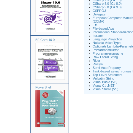
CSharp 7.3 (C# 7.0)
CSharp 8.0 (C# 8.0)
CSharp 9.0 (C# 9.0)
CSPROJ
Delegate
European Computer Manufac
(ECMA)
F#
File-based App
International Standardizatio
Iterator
Language Projection
EF Core 10.0
Nullable Value Type
Optionale Lambda-Paramete
Primärkonstruktor
Programmiersprache
Raw Literal String
Rider
Roslyn
Semi-Auto Property
Task-based asynchronous P
Top-Level Statement
Verbatim String
Visual Basic (VB)
Visual C# .NET
PowerShell
Visual Studio (VS)