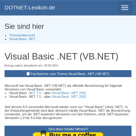
DOTNET-Lexikon.de
Toggle
navigat
Sie sind hier
Themenübersicht
Visual Basic .NET
Visual Basic .NET (VB.NET)
Eintrag zuletzt aktualisiert am: 03.04.2014
Fachbücher zum Thema Visual Basic .NET (VB.NET)
Microsoft hat Visual Basic .NET (VB.NET) als offizielle Bezeichnung für folgende
Versionen von Visual Basic verwendet:
Visual Basic
.NET 7.0
- alias
Visual Basic .NET 2002
Visual Basic .NET 7.1 - alias
Visual Basic .NET 2003
Seit Version 8.0 verwendet Microsoft wieder noch nur "Visual Basic" (ohne .NET). In
der Entwicklergemeinde wird aber dennoch häufig Visual Basic .NET als Bezeichnung
verwendet, um die .NET-basierten Versionen von den früheren, nicht-.NET-basierten
Versionen 1.0 bis 6.0 klar abzugrenzen.
Sind diese Inhalte hilfreich?
Buy me a coffee