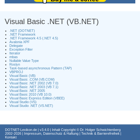
Visual Basic .NET (VB.NET)
.NET (DOTNET)
.NET Framework
.NET Framework 4.5 (.NET 4.5)
Avalonia XPF
Delegate
Exception Filter
Iterator
mbas
Nullable Value Type
Roslyn
Task-based asynchronous Pattern (TAP)
VBPROJ
Visual Basic (VB)
Visual Basic .COM (VB.COM)
Visual Basic .NET 2002 (VB 7.0)
Visual Basic .NET 2003 (VB 7.1)
Visual Basic .NET 2005
Visual Basic 2010 (VB 10.0)
Visual Basic Express Edition (VBEE)
Visual Studio (VS)
Visual Studio .NET (VS.NET)
DOTNET-Lexikon.de
| v3.4.0 | Inhalt Copyright ©
Dr. Holger Schwichtenberg
2002-2026 |
Impressum, Datenschutz & Haftung
|
Technik & Barrierefreiheit
|
Kontakt