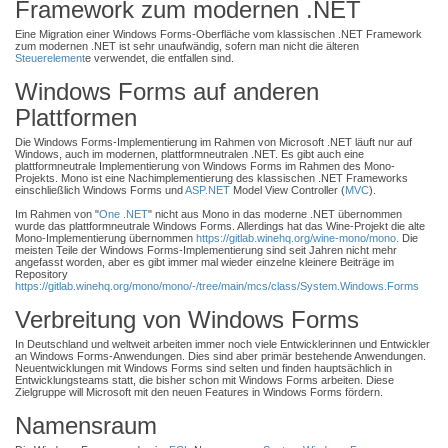
Framework zum modernen .NET
Eine Migration einer Windows Forms-Oberfläche vom klassischen .NET Framework
zum modernen .NET ist sehr unaufwändig, sofern man nicht die älteren
Steuerelement
e verwendet, die entfallen sind.
Windows Forms auf anderen
Plattformen
Die Windows Forms-Implementierung im Rahmen von Microsoft .NET läuft nur auf
Windows, auch im modernen, plattformneutralen .NET. Es gibt auch eine
plattformneutrale Implementierung von Windows Forms im Rahmen des Mono-
Projekts. Mono ist eine Nachimplementierung des klassischen .NET Frameworks
einschließlich Windows Forms und
ASP.NET
Model View Controller (
MVC
).
Im Rahmen von "
One .NET
" nicht aus Mono in das moderne .NET übernommen
wurde das plattformneutrale Windows Forms. Allerdings hat das Wine-Projekt die alte
Mono-Implementierung übernommen
https://gitlab.winehq.org/wine-mono/mono.
Die
meisten Teile der Windows Forms-Implementierung sind seit Jahren nicht mehr
angefasst worden, aber es gibt immer mal wieder einzelne kleinere Beiträge im
Repository
https://gitlab.winehq.org/mono/mono/-/tree/main/mcs/class/
System.Windows.Forms
Verbreitung von Windows Forms
In Deutschland und weltweit arbeiten immer noch viele Entwicklerinnen und Entwickler
an Windows Forms-Anwendungen. Dies sind aber primär bestehende Anwendungen.
Neuentwicklungen mit Windows Forms sind selten und finden hauptsächlich in
Entwicklungsteams statt, die bisher schon mit Windows Forms arbeiten. Diese
Zielgruppe will Microsoft mit den neuen Features in Windows Forms fördern.
Namensraum