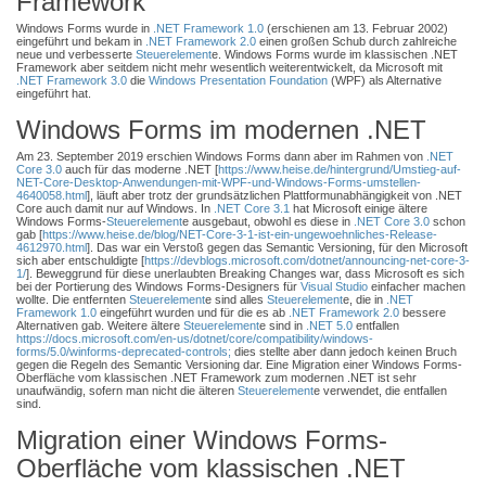
Framework
Windows Forms wurde in
.NET Framework 1.0
(erschienen am 13. Februar 2002)
eingeführt und bekam in
.NET Framework 2.0
einen großen Schub durch zahlreiche
neue und verbesserte
Steuerelement
e. Windows Forms wurde im klassischen .NET
Framework aber seitdem nicht mehr wesentlich weiterentwickelt, da Microsoft mit
.NET Framework 3.0
die
Windows Presentation Foundation
(WPF) als Alternative
eingeführt hat.
Windows Forms im modernen .NET
Am 23. September 2019 erschien Windows Forms dann aber im Rahmen von
.NET
Core 3.0
auch für das moderne .NET [
https://www.heise.de/hintergrund/Umstieg-auf-
NET-Core-Desktop-Anwendungen-mit-WPF-und-Windows-Forms-umstellen-
4640058.html
], läuft aber trotz der grundsätzlichen Plattformunabhängigkeit von .NET
Core auch damit nur auf Windows. In
.NET Core 3.1
hat Microsoft einige ältere
Windows Forms-
Steuerelement
e ausgebaut, obwohl es diese in
.NET Core 3.0
schon
gab [
https://www.heise.de/blog/NET-Core-3-1-ist-ein-ungewoehnliches-Release-
4612970.html
]. Das war ein Verstoß gegen das Semantic Versioning, für den Microsoft
sich aber entschuldigte [
https://devblogs.microsoft.com/dotnet/announcing-net-core-3-
1/
]. Beweggrund für diese unerlaubten Breaking Changes war, dass Microsoft es sich
bei der Portierung des Windows Forms-Designers für
Visual Studio
einfacher machen
wollte. Die entfernten
Steuerelement
e sind alles
Steuerelement
e, die in
.NET
Framework 1.0
eingeführt wurden und für die es ab
.NET Framework 2.0
bessere
Alternativen gab. Weitere ältere
Steuerelement
e sind in
.NET 5.0
entfallen
https://docs.microsoft.com/en-us/dotnet/core/compatibility/windows-
forms/5.0/winforms-deprecated-controls;
dies stellte aber dann jedoch keinen Bruch
gegen die Regeln des Semantic Versioning dar. Eine Migration einer Windows Forms-
Oberfläche vom klassischen .NET Framework zum modernen .NET ist sehr
unaufwändig, sofern man nicht die älteren
Steuerelement
e verwendet, die entfallen
sind.
Migration einer Windows Forms-
Oberfläche vom klassischen .NET