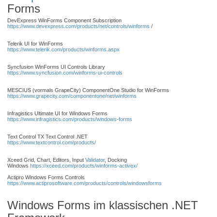
Forms
DevExpress WinForms Component Subscription
https://www.devexpress.com/products/net/controls/winforms
/
Telerik UI for WinForms
https://www.telerik.com/products/winforms.aspx
Syncfusion WinForms UI Controls Library
https://www.syncfusion.com/winforms-ui-controls
MESCIUS (vormals GrapeCity) ComponentOne Studio for WinForms
https://www.grapecity.com/componentone/net/winforms
Infragistics Ultimate UI for Windows Forms
https://www.infragistics.com/products/windows-forms
Text Control TX Text Control .NET
https://www.textcontrol.com/products/
Xceed Grid, Chart, Editors, Input
Validator
, Docking
Windows
https://xceed.com/products/winforms-activex/
Actipro Windows Forms Controls
https://www.actiprosoftware.com/products/controls/windowsforms
Windows Forms im klassischen .NET