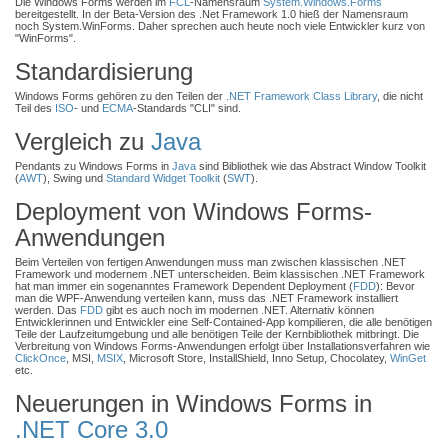
Die Windows Forms werden im
FCL
-Namensraum
System.Windows.Forms
bereitgestellt. In der Beta-Version des .Net Framework 1.0 hieß der Namensraum
noch System.WinForms. Daher sprechen auch heute noch viele Entwickler kurz von
"WinForms".
Standardisierung
Windows Forms gehören zu den Teilen der
.NET Framework Class Library
, die nicht
Teil des
ISO
- und
ECMA
-Standards "CLI" sind.
Vergleich zu
Java
Pendants zu Windows Forms in
Java
sind Bibliothek wie das Abstract Window Toolkit
(
AWT
), Swing und
Standard Widget Toolkit
(
SWT
).
Deployment von Windows Forms-
Anwendungen
Beim Verteilen von fertigen Anwendungen muss man zwischen klassischen .NET
Framework und modernem .NET unterscheiden. Beim klassischen .NET Framework
hat man immer ein sogenanntes Framework Dependent Deployment (
FDD
): Bevor
man die WPF-Anwendung verteilen kann, muss das .NET Framework installiert
werden. Das
FDD
gibt es auch noch im modernen .NET. Alternativ können
Entwicklerinnen und Entwickler eine Self-Contained-App kompilieren, die alle benötigen
Teile der Laufzeitumgebung und alle benötigen Teile der Kernbibliothek mitbringt. Die
Verbreitung von Windows Forms-Anwendungen erfolgt über Installationsverfahren wie
ClickOnce
, MSI,
MSIX
, Microsoft Store, InstallShield, Inno Setup, Chocolatey,
WinGet
etc.
Neuerungen in Windows Forms in
.NET Core 3.0