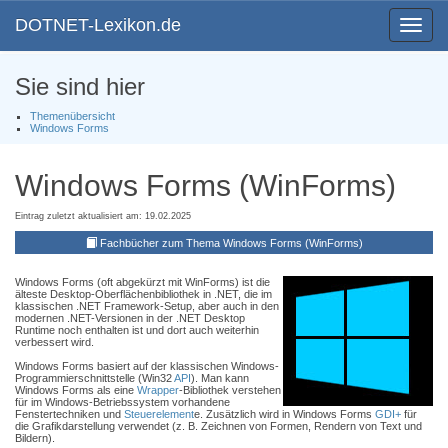
DOTNET-Lexikon.de
Toggle
navigat
Sie sind hier
Themenübersicht
Windows Forms
Windows Forms (WinForms)
Eintrag zuletzt aktualisiert am: 19.02.2025
Fachbücher zum Thema Windows Forms (WinForms)
Windows Forms (oft abgekürzt mit WinForms) ist die
älteste Desktop-Oberflächenbibliothek in .NET, die im
klassischen .NET Framework-Setup, aber auch in den
modernen .NET-Versionen in der .NET Desktop
Runtime noch enthalten ist und dort auch weiterhin
verbessert wird.
Windows Forms basiert auf der klassischen Windows-
Programmierschnittstelle (Win32
API
). Man kann
Windows Forms als eine
Wrapper
-Bibliothek verstehen
für im Windows-Betriebssystem vorhandene
Fenstertechniken und
Steuerelement
e. Zusätzlich wird in Windows Forms
GDI+
für
die Grafikdarstellung verwendet (z. B. Zeichnen von Formen, Rendern von Text und
Bildern).