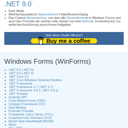
.NET 9.0
Dark Mode
Mehrfachauswahl im
Steuerelement
FolderBrowserDialog
Das Control-
Steuerelement
, von dem alle
Steuerelement
e in Windows Forms und
auch das Formular als solches erbt, besitzt nun eine
Methode
InvokeAsync() zur
einfachen Ausführung asynchroner Aufgaben.
Sind diese Inhalte hilfreich?
Buy me a coffee
Windows Forms (WinForms)
.NET 8.0 (.NET 8)
.NET 9.0 (.NET 9)
.NET Core 3.0
.NET Core Windows Desktop Runtime
.NET Framework
.NET Framework 4.7 (.NET 4.7)
.NET Framework 4.8.1 (.NET 4.8.1)
.NET Runtime
Avalonia XPF
Code Behind Forms (CBF)
Compact Framework (CF)
Data Binding
Extender Provider
Framework Class Library (FCL)
Graphical User Interface (GUI)
Model-View-ViewModell (MVVM)
Mono