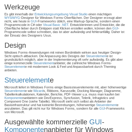
Werkzeuge
Es gibt innerhalb der
Entwicklungsumgebung
Visual Studio
einen mächtigen
WYSIWYG
-Designer für Windows Forms-Oberflächen. Der Designer erzeugt aber
nicht, wie heute in
GUI
-Frameworks üblich, eine Markup-Sprache, sondern einen
Programmcode in C# oder
Visual Basic .NET
. Entwicklerinnen und Entwickler, die die
Oberfläche lieber durch Eintippen statt Klicken erstellen wollen, können den
GUI
-
Programmcode selbst schreiben, das ist aber aufwändig und fehleranfällig. Daher ist
der Einsatz des Designers Usus.
Design
Windows Forms-Anwendungen mit reinen Bordmitteln wirken aus heutiger Design-
Sicht optisch altbacken. Die Anpassung des Designs der
Steuerelement
e ist
grundsätzlich möglich, aber in der Implementierung oft sehr aufwändig. Es gibt aber
einige kommerzielle
Steuerelement
anbieter, die zahlreiche Windows Forms-
Steuerelement
e mit modernem Look & Feel und Anpassbarkeit durch Theming
anbieten.
Steuerelement
e
Microsoft liefert in Windows Forms einige Basissteuerelemente mit, aber höherwertige
Steuerelement
e wie
Wizard
s, Ribbons, Karusselle, Docking Manager, Diagramme,
Tabellenkalkulationen, Kalender, Berichte, PDF-Viewer u.a. muss man kaufen bei
Komponente
nanbietern wie DevExpress, Syncfusion, Telerik, Infragistics und
Component One (siehe Tabelle). Microsoft sieht sich selbst als Anbieter der
Basisinfrastruktur und hat keinerlei Bestrebungen, höherwertige
Steuerelement
e
anzubieten. Das gilt nicht nur für Windows Forms, sondern für alle
GUI
-Frameworks
von Microsoft.
Ausgewählte kommerzielle
GUI
-
Komponente
nanbieter für Windows