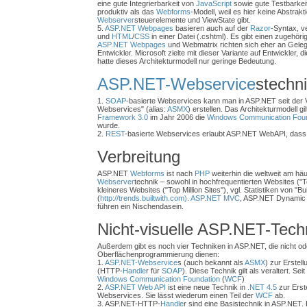
eine gute Integrierbarkeit von
JavaScript
sowie gute Testbarkei
produktiv als das
Webforms
-Modell, weil es hier keine Abstrakt
Webserver
steuerelemente und ViewState gibt.
5.
ASP.NET Webpages
basieren auch auf der
Razor
-Syntax, v
und
HTML
/
CSS
in einer Datei (.cshtml). Es gibt einen zugehöri
ASP.NET Webpages
und Webmatrix richten sich eher an Gele
Entwickler. Microsoft zielte mit dieser Variante auf Entwickler, d
hatte dieses Architekturmodell nur geringe Bedeutung.
ASP.NET-Webservice
stechn
1.
SOAP
-basierte Webservices kann man in ASP.NET seit der 
Webservices" (alias:
ASMX
) erstellen. Das Architekturmodell gil
Framework 3.0
im Jahr 2006 die
Windows Communication Foun
wurde.
2.
REST
-basierte Webservices erlaubt ASP.NET WebAPI, dass e
Verbreitung
ASP.NET
Webforms
ist nach
PHP
weiterhin die weltweit am hä
Webserver
technik – sowohl in hochfrequentierten Websites ("T
kleineres Websites ("Top Million Sites"), vgl. Statistiken von "Bu
(
http://trends.builtwith.com)
.
ASP.NET MVC
, ASP.NET Dynamic
führen ein Nischendasein.
Nicht-visuelle ASP.NET-Tech
Außerdem gibt es noch vier Techniken in ASP.NET, die nicht ode
Oberflächenprogrammierung dienen:
1.
ASP.NET-Webservice
s (auch bekannt als
ASMX
) zur Erstel
(HTTP-
Handle
r für
SOAP
). Diese Technik gilt als veraltert. Seit
Windows Communication Foundation
(
WCF
)
2.
ASP.NET Web API
ist eine neue Technik in
.NET 4.5
zur Erst
Webservices. Sie lässt wiederum einen Teil der
WCF
ab.
3. ASP.NET-HTTP-
Handle
r sind eine Basistechnik in ASP.NET.