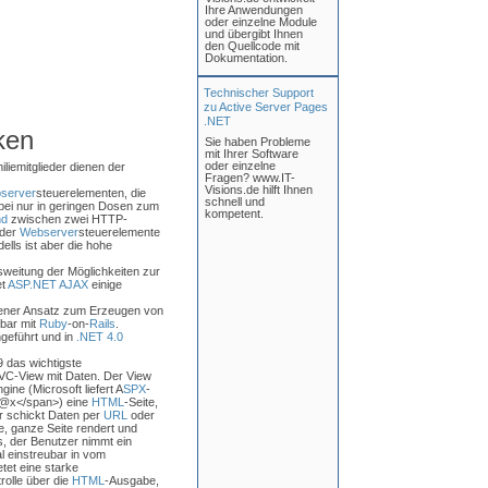
Ihre Anwendungen
oder einzelne Module
und übergibt Ihnen
den Quellcode mit
Dokumentation.
Technischer Support
zu Active Server Pages
.NET
ken
Sie haben Probleme
mit Ihrer Software
oder einzelne
iliemitglieder dienen der
Fragen? www.IT-
Visions.de hilft Ihnen
server
steuerelementen, die
schnell und
ei nur in geringen Dosen zum
kompetent.
nd
zwischen zwei HTTP-
 der
Webserver
steuerelemente
ells ist aber die hohe
usweitung der Möglichkeiten zur
et
ASP.NET AJAX
einige
bener Ansatz zum Erzeugen von
bar mit
Ruby
-on-
Rails
.
geführt und in
.NET 4.0
 das wichtigste
MVC-View mit Daten. Der View
ine (Microsoft liefert A
SPX
-
@x</span>) eine
HTML
-Seite,
r schickt Daten per
URL
oder
, ganze Seite rendert und
s, der Benutzer nimmt ein
l einstreubar in vom
tet eine starke
rolle über die
HTML
-Ausgabe,