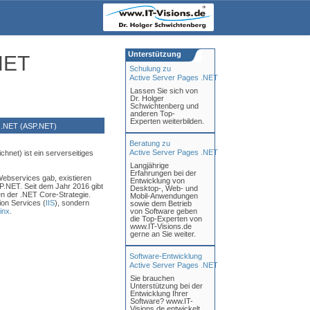
Unterstützung
NET
Schulung zu
Active Server Pages .NET
Lassen Sie sich von
Dr. Holger
Schwichtenberg und
anderen Top-
Experten weiterbilden.
 .NET (ASP.NET)
Beratung zu
Active Server Pages .NET
hnet) ist ein serverseitiges
Langjährige
Erfahrungen bei der
bservices gab, existieren
Entwicklung von
P.NET. Seit dem Jahr 2016 gibt
Desktop-, Web- und
 der .NET Core-Strategie.
Mobil-Anwendungen
ion Services (
IIS
), sondern
sowie dem Betrieb
inx
.
von Software geben
die Top-Experten von
www.IT-Visions.de
gerne an Sie weiter.
Software-Entwicklung
Active Server Pages .NET
Sie brauchen
Unterstützung bei der
Entwicklung Ihrer
Software? www.IT-
Visions.de entwickelt