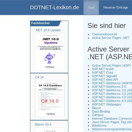
DOTNET-Lexikon.de
Start
Neueste Einträge
Fachbücher
Sie sind hier
.NET 10.0 Update
Themenübersicht
Active Server Pages .NET
Active Server
.NET (ASP.N
Active Server Pages (ASP)
ASP.NET AJAX
ASP.NET Core
ASP.NET SignalR
C# 14
ASP.NET Web API
ASP.NET Webforms (ASP.
ASP.NET Webforms 2.0
ASP.NET Webforms 3.0 (AS
ASP.NET Webforms 3.5 (AS
ASP.NET Webforms 4.0 (AS
ASP.NET Webforms 4.5 (AS
ASP.NET Webpages
Blazor
Data Binding
Glimpse
Internet Database Connecto
Java Server Pages Tag Lib
Blazor 10.0
Webforms
Webserverprogrammierung