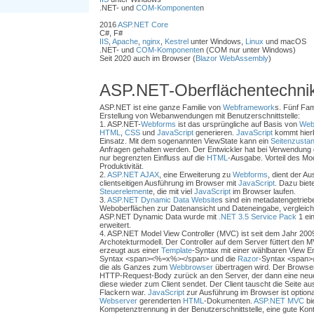
.NET- und
COM-Komponente
n
2016
ASP.NET Core
C#, F#
IIS
,
Apache
,
nginx
,
Kestrel
unter Windows,
Linux
und macOS
.NET- und
COM-Komponente
n (COM nur unter Windows)
Seit 2020 auch im Browser (
Blazor WebAssembly
)
ASP.NET-Oberflächentechni
ASP.NET ist eine ganze Familie von
Webframework
s. Fünf Fam
Erstellung von Webanwendungen mit Benutzerschnittstelle:
1. ASP.NET-
Webforms
ist das ursprüngliche auf Basis von
Web
HTML
,
CSS
und
JavaScript
generieren.
JavaScript
kommt hierb
Einsatz. Mit dem sogenannten ViewState kann ein
Seitenzusta
Anfragen gehalten werden. Der Entwickler hat bei Verwendung
nur begrenzten Einfluss auf die
HTML
-Ausgabe. Vorteil des Mod
Produktivität.
2.
ASP.NET AJAX
, eine Erweiterung zu
Webforms
, dient der A
clientseitigen Ausführung im Browser mit
JavaScript
. Dazu biet
Steuerelement
e, die mit viel
JavaScript
im Browser laufen.
3.
ASP.NET Dynamic Data Website
s sind ein metadatengetrie
Weboberflächen zur Datenansicht und Dateneingabe, vergleich
ASP.NET Dynamic Data wurde mit
.NET 3.5
Service Pack
1 ein
erweitert.
4. ASP.NET Model View Controller (MVC) ist seit dem Jahr 2009
Archotekturmodell. Der Controller auf dem Server füttert den 
erzeugt aus einer
Template
-Syntax mit einer wählbaren View Eng
Syntax <span><%=x%></span> und die
Razor
-Syntax <span>
die als Ganzes zum
Webbrowser
übertragen wird. Der Browse
HTTP-Request-Body zurück an den Server, der dann eine neue
diese wieder zum Client sendet. Der Client tauscht die Seite au
Flackern war.
JavaScript
zur Ausführung im Browser ist optiona
Webserver
gerenderten
HTML
-Dokumenten.
ASP.NET MVC
bie
Kompetenztrennung in der Benutzerschnittstelle, eine gute Kont