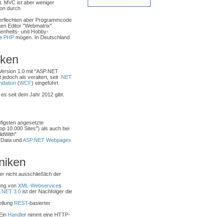
t. MVC ist aber weniger
ion durch
erflechten aber Programmcode
gen Editor "Webmatrix".
genheits- und Hobby-
ie
PHP
mögen. In Deutschland
iken
Version 1.0 mit "ASP.NET
t jedoch als veraltert, seit
.NET
dation
(
WCF
) eingeführt
s seit dem Jahr 2012 gibt.
ufigsten angesetzte
op 10.000 Sites") als auch bei
ildWith"
 Data und
ASP.NET Webpages
niken
r nicht ausschließlich der
lung von
XML-Webservice
s
.NET 3.0
ist der Nachfolger die
ellung
REST
-basierter
 Ein
Handle
r nimmt eine HTTP-