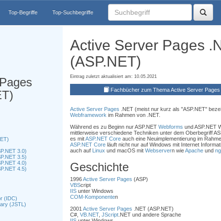
Top-Begriffe
Top-Suchbegriffe
Active Server Pages .
(ASP.NET)
Eintrag zuletzt aktualisiert am: 10.05.2021
 Pages
Fachbücher zum Thema Active Server Pages
ET)
Active Server Pages
.NET (meist nur kurz als "ASP.NET" bezeic
Webframework
im Rahmen von .NET.
Während es zu Beginn nur ASP.NET
Webforms
und ASP.NET We
mittlerweise verschiedene Techniken unter dem Oberbegriff AS
es mit
ASP.NET Core
auch eine Neuimplementierung im Rahmen
NET)
ASP.NET Core
läuft nicht nur auf Windows mit Internet Informat
auch auf
Linux
und macOS mit
Webserver
n wie
Apache
und
ng
P.NET 3.0)
P.NET 3.5)
P.NET 4.0)
Geschichte
P.NET 4.5)
1996
Active Server Pages
(ASP)
VBS
cript
IIS
unter Windows
COM-Komponente
n
r (IDC)
rary (JSTL)
2001
Active Server Pages
.NET (ASP.NET)
C#,
VB.NET
,
JScript
.NET und andere Sprache
IIS
unter Windows