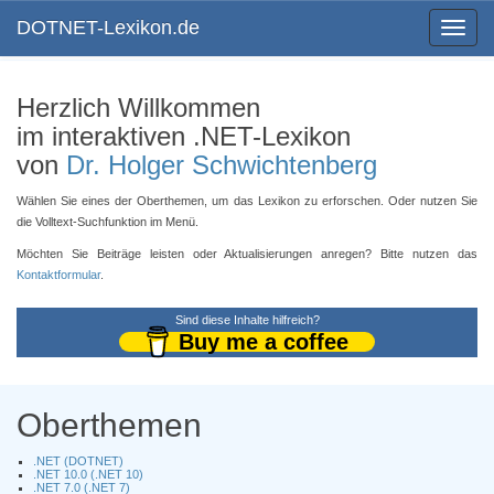
DOTNET-Lexikon.de
Toggle
navigat
Herzlich Willkommen
im interaktiven .NET-Lexikon
von
Dr. Holger Schwichtenberg
Wählen Sie eines der Oberthemen, um das Lexikon zu erforschen. Oder nutzen Sie
die Volltext-Suchfunktion im Menü.
Möchten Sie Beiträge leisten oder Aktualisierungen anregen? Bitte nutzen das
Kontaktformular
.
Sind diese Inhalte hilfreich?
Buy me a coffee
Oberthemen
.NET (DOTNET)
.NET 10.0 (.NET 10)
.NET 7.0 (.NET 7)