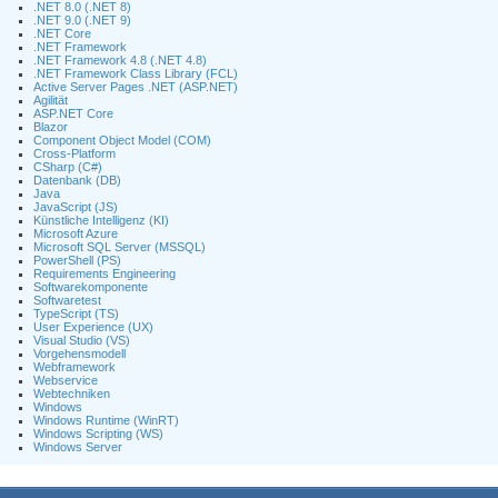
.NET 8.0 (.NET 8)
.NET 9.0 (.NET 9)
.NET Core
.NET Framework
.NET Framework 4.8 (.NET 4.8)
.NET Framework Class Library (FCL)
Active Server Pages .NET (ASP.NET)
Agilität
ASP.NET Core
Blazor
Component Object Model (COM)
Cross-Platform
CSharp (C#)
Datenbank (DB)
Java
JavaScript (JS)
Künstliche Intelligenz (KI)
Microsoft Azure
Microsoft SQL Server (MSSQL)
PowerShell (PS)
Requirements Engineering
Softwarekomponente
Softwaretest
TypeScript (TS)
User Experience (UX)
Visual Studio (VS)
Vorgehensmodell
Webframework
Webservice
Webtechniken
Windows
Windows Runtime (WinRT)
Windows Scripting (WS)
Windows Server