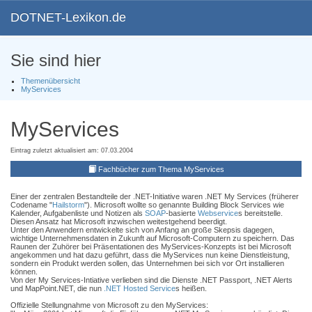
DOTNET-Lexikon.de
Sie sind hier
Themenübersicht
MyServices
MyServices
Eintrag zuletzt aktualisiert am: 07.03.2004
Fachbücher zum Thema MyServices
Einer der zentralen Bestandteile der .NET-Initiative waren .NET My Services (früherer
Codename "
Hailstorm
"). Microsoft wollte so genannte Building Block Services wie
Kalender, Aufgabenliste und Notizen als
SOAP
-basierte
Webservice
s bereitstelle.
Diesen Ansatz hat Microsoft inzwischen weitestgehend beerdigt.
Unter den Anwendern entwickelte sich von Anfang an große Skepsis dagegen,
wichtige Unternehmensdaten in Zukunft auf Microsoft-Computern zu speichern. Das
Raunen der Zuhörer bei Präsentationen des MyServices-Konzepts ist bei Microsoft
angekommen und hat dazu geführt, dass die MyServices nun keine Dienstleistung,
sondern ein Produkt werden sollen, das Unternehmen bei sich vor Ort installieren
können.
Von der My Services-Intiative verlieben sind die Dienste .NET Passport, .NET Alerts
und MapPoint.NET, die nun
.NET Hosted Service
s heißen.
Offizielle Stellungnahme von Microsoft zu den MyServices: