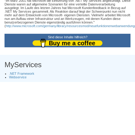
"Im März 2001 hat Microsoft die Einführung von .NET My Services angekündigt. Diese
Dienste waren auf allgemeine Szenarien für eine verteilte Datenverarbeitung
ausgelegt. Im Laufe des letzten Jahres hat Microsoft Kundenfeedback in Bezug auf
.NET My Services gesammelt. Als Reaktion darauf liegt der Schwerpunkt nun nicht
mehr auf dem Entwickeln von Microsoft- eigenen Diensten. Vielmehr arbeitet Microsoft
nun am Aufbau einer Infrastruktur und an Werkzeugen, mit denen Kunden diese
benutzerbezogenen Dienste eigenständig ausführen können."
(
http://www.microsoft.com/germany/library/resourcesmod/neuefunktionenwebanwendun
Sind diese Inhalte hilfreich?
Buy me a coffee
MyServices
.NET Framework
Webservice