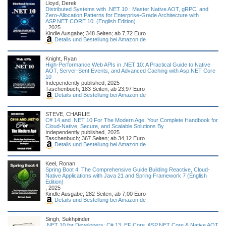
Lloyd, Derek
Distributed Systems with .NET 10 : Master Native AOT, gRPC, and
Zero-Allocation Patterns for Enterprise-Grade Architecture with
ASP.NET CORE 10. (English Edition)
, 2025
Kindle Ausgabe; 348 Seiten; ab 7,72 Euro
Details und Bestellung bei Amazon.de
Knight, Ryan
High-Performance Web APIs in .NET 10: A Practical Guide to Native
AOT, Server-Sent Events, and Advanced Caching with Asp.NET Core
10
Independently published, 2025
Taschenbuch; 183 Seiten; ab 23,97 Euro
Details und Bestellung bei Amazon.de
STEVE, CHARLIE
C# 14 and .NET 10 For The Modern Age: Your Complete Handbook for
Cloud-Native, Secure, and Scalable Solutions By
Independently published, 2025
Taschenbuch; 367 Seiten; ab 34,12 Euro
Details und Bestellung bei Amazon.de
Keel, Ronan
Spring Boot 4: The Comprehensive Guide Building Reactive, Cloud-
Native Applications with Java 21 and Spring Framework 7 (English
Edition)
, 2025
Kindle Ausgabe; 282 Seiten; ab 7,00 Euro
Details und Bestellung bei Amazon.de
Singh, Sukhpinder
.NET 10 for Developers: C# 13, EF Core, ASP.NET Core & Native AOT