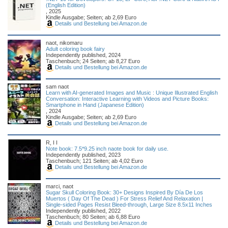
(English Edition)
, 2025
Kindle Ausgabe; Seiten; ab 2,69 Euro
Details und Bestellung bei Amazon.de
naot, nikomaru
Adult coloring book fairy
Independently published, 2024
Taschenbuch; 24 Seiten; ab 8,27 Euro
Details und Bestellung bei Amazon.de
sam naot
Learn with AI-generated Images and Music : Unique Illustrated English
Conversation: Interactive Learning with Videos and Picture Books:
Smartphone in Hand (Japanese Edition)
, 2024
Kindle Ausgabe; Seiten; ab 2,69 Euro
Details und Bestellung bei Amazon.de
R, I I
Note book: 7.5*9.25 inch naote book for daily use.
Independently published, 2023
Taschenbuch; 121 Seiten; ab 4,02 Euro
Details und Bestellung bei Amazon.de
marci, naot
Sugar Skull Coloring Book: 30+ Designs Inspired By Día De Los
Muertos ( Day Of The Dead ) For Stress Relief And Relaxation |
Single-sided Pages Resist Bleed-through, Large Size 8.5x11 Inches
Independently published, 2022
Taschenbuch; 80 Seiten; ab 6,88 Euro
Details und Bestellung bei Amazon.de