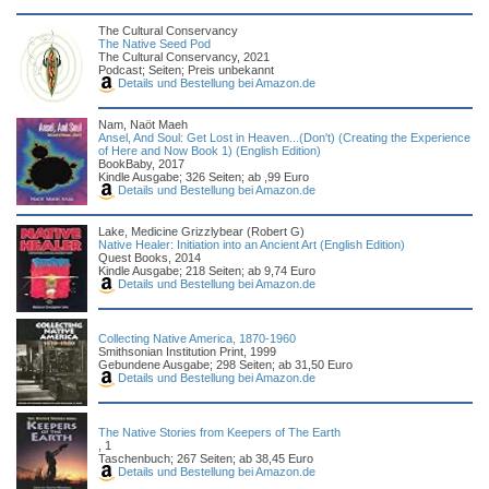
The Cultural Conservancy
The Native Seed Pod
The Cultural Conservancy, 2021
Podcast; Seiten; Preis unbekannt
Details und Bestellung bei Amazon.de
Nam, Naöt Maeh
Ansel, And Soul: Get Lost in Heaven...(Don't) (Creating the Experience
of Here and Now Book 1) (English Edition)
BookBaby, 2017
Kindle Ausgabe; 326 Seiten; ab ,99 Euro
Details und Bestellung bei Amazon.de
Lake, Medicine Grizzlybear (Robert G)
Native Healer: Initiation into an Ancient Art (English Edition)
Quest Books, 2014
Kindle Ausgabe; 218 Seiten; ab 9,74 Euro
Details und Bestellung bei Amazon.de
Collecting Native America, 1870-1960
Smithsonian Institution Print, 1999
Gebundene Ausgabe; 298 Seiten; ab 31,50 Euro
Details und Bestellung bei Amazon.de
The Native Stories from Keepers of The Earth
, 1
Taschenbuch; 267 Seiten; ab 38,45 Euro
Details und Bestellung bei Amazon.de