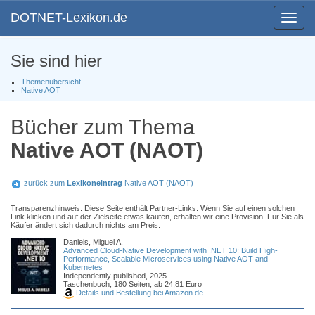
DOTNET-Lexikon.de
Toggle
navigat
Sie sind hier
Themenübersicht
Native AOT
Bücher zum Thema
Native AOT (NAOT)
zurück zum
Lexikoneintrag
Native AOT (NAOT)
Transparenzhinweis: Diese Seite enthält Partner-Links. Wenn Sie auf einen solchen
Link klicken und auf der Zielseite etwas kaufen, erhalten wir eine Provision. Für Sie als
Käufer ändert sich dadurch nichts am Preis.
Daniels, Miguel A.
Advanced Cloud-Native Development with .NET 10: Build High-
Performance, Scalable Microservices using Native AOT and
Kubernetes
Independently published, 2025
Taschenbuch; 180 Seiten; ab 24,81 Euro
Details und Bestellung bei Amazon.de