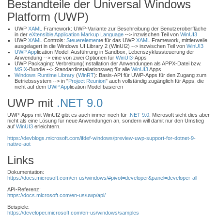
Bestandteile der Universal Windows
Platform (UWP)
UWP
XAML
Framework: UWP-Variante zur Beschreibung der Benutzeroberfläche
in der
eXtensible Application Markup Language
--> inzwischen Teil von
WinUI3
UWP
XAML
Controls:
Steuerelement
e für das UWP
XAML
Framework, mittlerweile
ausgelagert in die Windows UI Library 2 (WinUI2) --> inzwischen Teil von
WinUI3
UWP App
lication Model: Ausführung in Sandbox, Lebenszyklussteuerung der
Anwendung --> eine von zwei Optionen für
WinUI3
-Apps
UWP Packaging: Verbreitung(Installation der Anwendungen als APPX-Datei bzw.
MSIX
-Bundle --> Standardinstallationsweg für alle
WinUI3
Apps
Windows Runtime Library
(
WinRT
): Basis-API für UWP-Apps für den Zugang zum
Betriebssystem --> in "
Project Reunion
" auch vollständig zugänglich für Apps, die
nicht auf dem
UWP App
lication Model basieren
UWP mit
.NET 9.0
UWP-Apps mit WinUI2 gibt es auch immer noch für
.NET 9.0
. Microsoft sieht dies aber
nicht als eine Lösung für neue Anwendungen an, sondern will damit nur den Umstieg
auf
WinUI3
erleichtern.
https://devblogs.microsoft.com/ifdef-windows/preview-uwp-support-for-dotnet-9-
native-aot
Links
Dokumentation:
https://docs.microsoft.com/en-us/windows/#pivot=developer&panel=developer-all
API-Referenz:
https://docs.microsoft.com/en-us/uwp/api/
Beispiele:
https://developer.microsoft.com/en-us/windows/samples