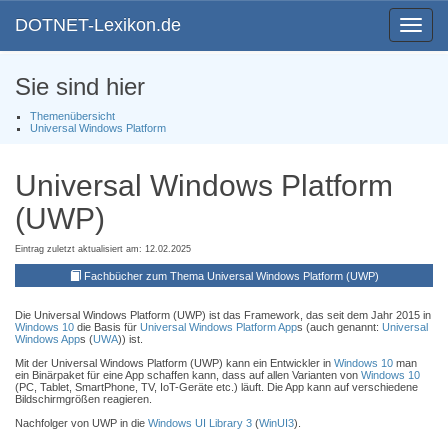
DOTNET-Lexikon.de
Toggle
navigat
Sie sind hier
Themenübersicht
Universal Windows Platform
Universal Windows Platform
(UWP)
Eintrag zuletzt aktualisiert am: 12.02.2025
Fachbücher zum Thema Universal Windows Platform (UWP)
Die Universal Windows Platform (UWP) ist das Framework, das seit dem Jahr 2015 in
Windows 10
die Basis für
Universal Windows Platform App
s (auch genannt:
Universal
Windows App
s (
UWA
)) ist.
Mit der Universal Windows Platform (UWP) kann ein Entwickler in
Windows 10
man
ein Binärpaket für eine App schaffen kann, dass auf allen Varianten von
Windows 10
(PC, Tablet, SmartPhone, TV, IoT-Geräte etc.) läuft. Die App kann auf verschiedene
Bildschirmgrößen reagieren.
Nachfolger von UWP in die
Windows UI Library 3
(
WinUI3
).