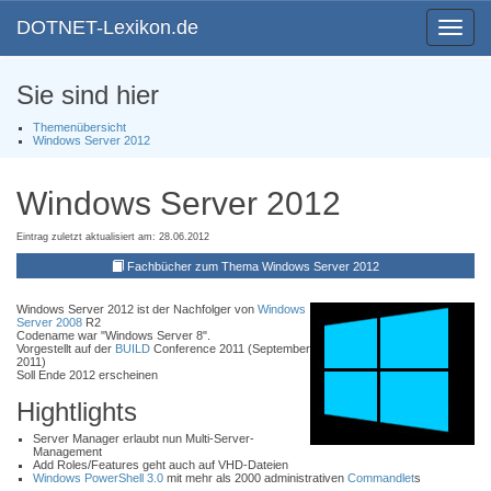
DOTNET-Lexikon.de
Toggle
navigat
Sie sind hier
Themenübersicht
Windows Server 2012
Windows Server 2012
Eintrag zuletzt aktualisiert am: 28.06.2012
Fachbücher zum Thema Windows Server 2012
Windows Server 2012 ist der Nachfolger von
Windows
Server 2008
R2
Codename war "Windows Server 8".
Vorgestellt auf der
BUILD
Conference 2011 (September
2011)
Soll Ende 2012 erscheinen
Hightlights
Server Manager erlaubt nun Multi-Server-
Management
Add Roles/Features geht auch auf VHD-Dateien
Windows PowerShell 3.0
mit mehr als 2000 administrativen
Commandlet
s