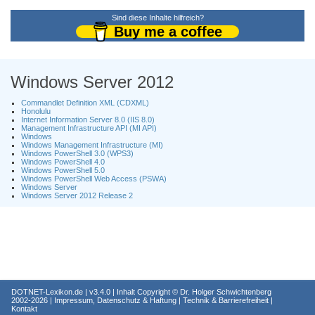
Sind diese Inhalte hilfreich?
Buy me a coffee
Windows Server 2012
Commandlet Definition XML (CDXML)
Honolulu
Internet Information Server 8.0 (IIS 8.0)
Management Infrastructure API (MI API)
Windows
Windows Management Infrastructure (MI)
Windows PowerShell 3.0 (WPS3)
Windows PowerShell 4.0
Windows PowerShell 5.0
Windows PowerShell Web Access (PSWA)
Windows Server
Windows Server 2012 Release 2
DOTNET-Lexikon.de
| v3.4.0 | Inhalt Copyright ©
Dr. Holger Schwichtenberg
2002-2026 |
Impressum, Datenschutz & Haftung
|
Technik & Barrierefreiheit
|
Kontakt