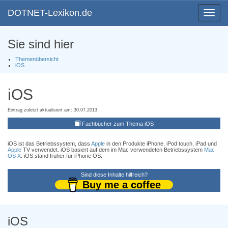
DOTNET-Lexikon.de
Toggle
navigat
Sie sind hier
Themenübersicht
iOS
iOS
Eintrag zuletzt aktualisiert am: 30.07.2013
Fachbücher zum Thema iOS
iOS ist das Betriebssystem, dass
Apple
in den Produkte iPhone, iPod touch, iPad und
Apple
TV verwendet. iOS basiert auf dem im Mac verwendeten Betriebssystem
Mac
OS X
. iOS stand früher für iPhone OS.
Sind diese Inhalte hilfreich?
Buy me a coffee
iOS