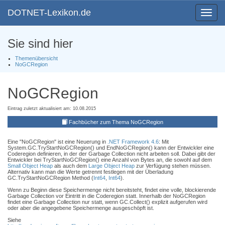
DOTNET-Lexikon.de
Toggle
navigat
Sie sind hier
Themenübersicht
NoGCRegion
NoGCRegion
Eintrag zuletzt aktualisiert am: 10.08.2015
Fachbücher zum Thema NoGCRegion
Eine "NoGCRegion" ist eine Neuerung in
.NET Framework 4.6
: Mit
System.GC.TryStartNoGCRegion() und EndNoGCRegion() kann der Entwickler eine
Coderegion definieren, in der der Garbage Collection nicht arbeiten soll. Dabei gibt der
Entwickler bei TryStartNoGCRegion() eine Anzahl von Bytes an, die sowohl auf dem
Small Object Heap
als auch dem
Large Object Heap
zur Verfügung stehen müssen.
Alternativ kann man die Werte getrennt festlegen mit der Überladung
GC.TryStartNoGCRegion Method (
Int64
,
Int64
).
Wenn zu Beginn diese Speichermenge nicht bereitsteht, findet eine volle, blockierende
Garbage Collection vor Eintritt in die Coderegion statt. Innerhalb der NoGCRegion
findet eine Garbage Collection nur statt, wenn GC.Collect() explizit aufgerufen wird
oder aber die angegebene Speichermenge ausgeschöpft ist.
Siehe