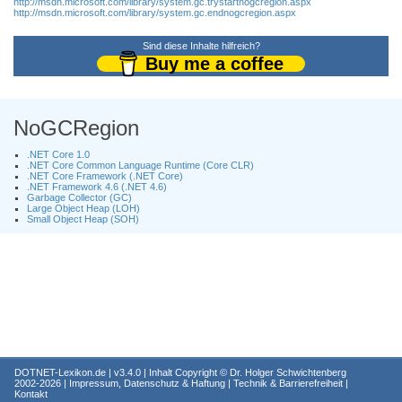
http://msdn.microsoft.com/library/system.gc.trystartnogcregion.aspx
http://msdn.microsoft.com/library/system.gc.endnogcregion.aspx
Sind diese Inhalte hilfreich?
Buy me a coffee
NoGCRegion
.NET Core 1.0
.NET Core Common Language Runtime (Core CLR)
.NET Core Framework (.NET Core)
.NET Framework 4.6 (.NET 4.6)
Garbage Collector (GC)
Large Object Heap (LOH)
Small Object Heap (SOH)
DOTNET-Lexikon.de
| v3.4.0 | Inhalt Copyright ©
Dr. Holger Schwichtenberg
2002-2026 |
Impressum, Datenschutz & Haftung
|
Technik & Barrierefreiheit
|
Kontakt