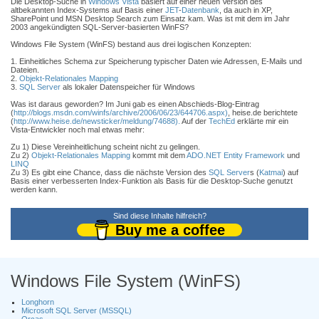
Die Desktop-Suche in
Windows Vista
basiert auf einer neuen Version des
altbekannten Index-Systems auf Basis einer
JET
-
Datenbank
, da auch in XP,
SharePoint und MSN Desktop Search zum Einsatz kam. Was ist mit dem im Jahr
2003 angekündigten SQL-Server-basierten WinFS?
Windows File System (WinFS) bestand aus drei logischen Konzepten:
1. Einheitliches Schema zur Speicherung typischer Daten wie Adressen, E-Mails und
Dateien.
2.
Objekt-Relationales Mapping
3.
SQL Server
als lokaler Datenspeicher für Windows
Was ist daraus geworden? Im Juni gab es einen Abschieds-Blog-Eintrag
(
http://blogs.msdn.com/winfs/archive/2006/06/23/644706.aspx)
, heise.de berichtete
(
http://www.heise.de/newsticker/meldung/74688).
Auf der
TechEd
erklärte mir ein
Vista-Entwickler noch mal etwas mehr:
Zu 1) Diese Vereinheitlichung scheint nicht zu gelingen.
Zu 2)
Objekt-Relationales Mapping
kommt mit dem
ADO.NET Entity Framework
und
LINQ
Zu 3) Es gibt eine Chance, dass die nächste Version des
SQL Server
s (
Katmai
) auf
Basis einer verbesserten Index-Funktion als Basis für die Desktop-Suche genutzt
werden kann.
Sind diese Inhalte hilfreich?
Buy me a coffee
Windows File System (WinFS)
Longhorn
Microsoft SQL Server (MSSQL)