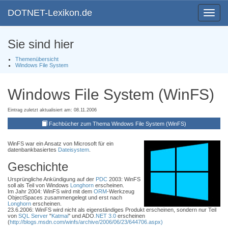
DOTNET-Lexikon.de
Toggle
navigat
Sie sind hier
Themenübersicht
Windows File System
Windows File System (WinFS)
Eintrag zuletzt aktualisiert am: 08.11.2006
Fachbücher zum Thema Windows File System (WinFS)
WinFS war ein Ansatz von Microsoft für ein
datenbankbasiertes
Dateisystem
.
Geschichte
Ursprüngliche Ankündigung auf der
PDC
2003: WinFS
soll als Teil von Windows
Longhorn
erscheinen.
Im Jahr 2004: WinFS wird mit dem
ORM
-Werkzeug
ObjectSpaces zusammengelegt und erst nach
Longhorn
erscheinen.
23.6.2006: WinFS wird nicht als eigenständiges Produkt erscheinen, sondern nur Teil
von
SQL Server
"
Katmai
" und ADO
.NET 3.0
erscheinen
(
http://blogs.msdn.com/winfs/archive/2006/06/23/644706.aspx)